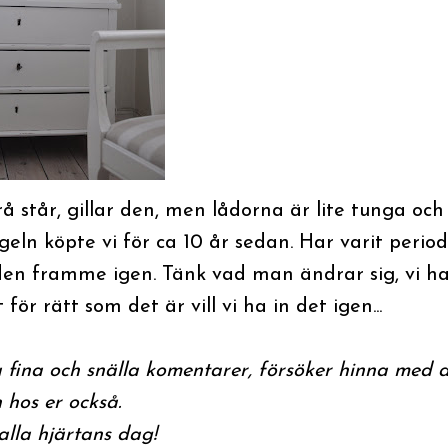
står, gillar den, men lådorna är lite tunga och
geln köpte vi för ca 10 år sedan. Har varit perio
 den framme igen. Tänk vad man ändrar sig, vi h
r rätt som det är vill vi ha in det igen...
a fina och snälla komentarer, försöker hinna med a
n hos er också.
alla hjärtans dag!