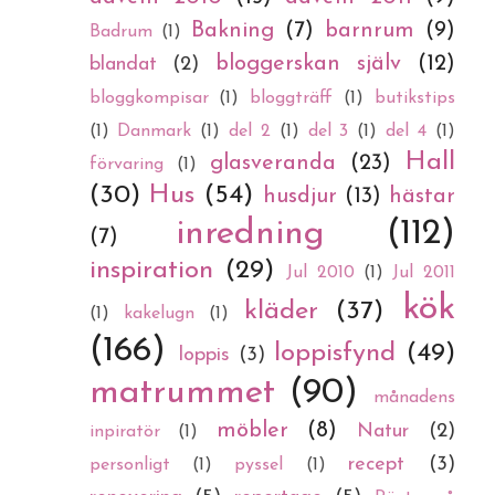
Bakning
(7)
barnrum
(9)
Badrum
(1)
bloggerskan själv
(12)
blandat
(2)
bloggkompisar
(1)
bloggträff
(1)
butikstips
(1)
Danmark
(1)
del 2
(1)
del 3
(1)
del 4
(1)
Hall
glasveranda
(23)
förvaring
(1)
(30)
Hus
(54)
husdjur
(13)
hästar
inredning
(112)
(7)
inspiration
(29)
Jul 2010
(1)
Jul 2011
kök
kläder
(37)
(1)
kakelugn
(1)
(166)
loppisfynd
(49)
loppis
(3)
matrummet
(90)
månadens
möbler
(8)
Natur
(2)
inpiratör
(1)
recept
(3)
personligt
(1)
pyssel
(1)