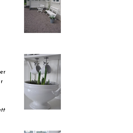
der
ar
tt