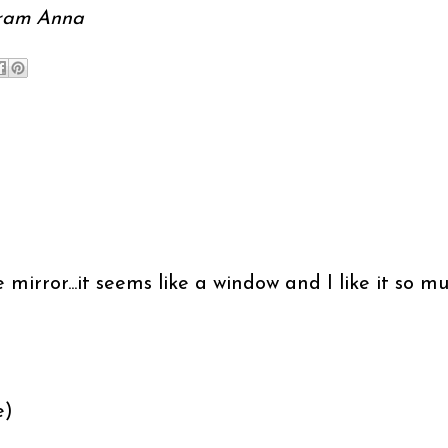
ram Anna
 mirror...it seems like a window and I like it so m
e)